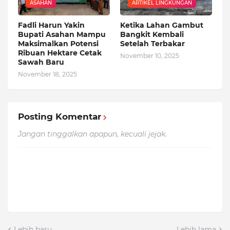
ASAHAN
ARTIKEL LINGKUNGAN
Fadli Harun Yakin
Ketika Lahan Gambut
Bupati Asahan Mampu
Bangkit Kembali
Maksimalkan Potensi
Setelah Terbakar
Ribuan Hektare Cetak
November 10, 2025
Sawah Baru
November 18, 2025
Posting Komentar
Jangan tinggalkan apapun, kecuali jejak.
Lebih baru
Lebih lama