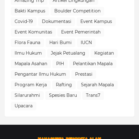
Amazing Trip
Artikel Lingkungan
Bakti Kampus
Boulder Competition
Covid-19
Dokumentasi
Event Kampus
Event Komunitas
Event Pemerintah
Flora Fauna
Hari Bumi
IUCN
Ilmu Hukum
Jejak Petualang
Kegiatan
Mapala Asahan
PIH
Pelantikan Mapala
Pengantar Ilmu Hukum
Prestasi
Program Kerja
Rafting
Sejarah Mapala
Silarurahmi
Spesies Baru
Trans7
Upacara