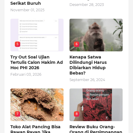
Serikat Buruh
Desember 28, 2023
November 01, 2025
5
6
Try Out Soal Ujian
Kenapa Satwa
Tertulis Calon Hakim Ad
Dilindungi Harus
Hoc PHI 2026
Dibiarkan Hidup
Bebas?
Februari 03, 2026
September 26, 2024
7
8
Toko Alat Pancing Bisa
Review Buku Orang-
Rawan Rayap Jika
Orang di Persimpangan