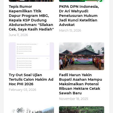
Tepis Rumor
PKPA DPN Indonesia,
Kepemilikan Titik
Dr Ari Wahyudi:
Dapur Program MBG,
Penelusuran Hukum
Kepala KSP Dudung
Jadi Kunci Ketelitian
Abdurachman: "Silakan
Advokat
Cek, Saya Kasih Hadiah"
March 15, 2026
June 11, 2026
Try Out Soal Ujian
Fadli Harun Yakin
Tertulis Calon Hakim Ad
Bupati Asahan Mampu
Hoc PHI 2026
Maksimalkan Potensi
Ribuan Hektare Cetak
February 03, 2026
Sawah Baru
November 18, 2025